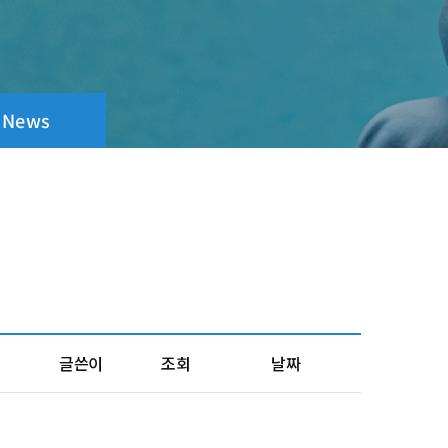
t News
글쓴이
조회
날짜