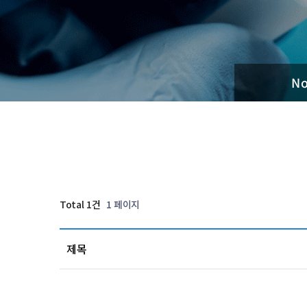
No
Total 1건
1 페이지
제목